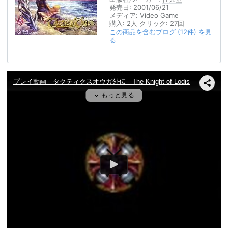
発売日:
2001/06/21
メディア:
Video Game
購入
: 2人
クリック
: 27回
この商品を含むブログ (12件) を見
る