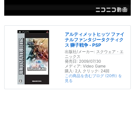
アルティメットヒッツ ファイ
ナルファンタジータクティク
ス 獅子戦争 - PSP
出版社/メーカー:
スクウェア・エ
ニックス
発売日:
2009/07/30
メディア:
Video Game
購入
: 2人
クリック
: 24回
この商品を含むブログ (20件) を
見る